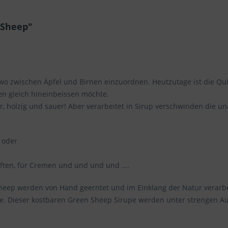
 Sheep"
t
dwo zwischen Äpfel und Birnen einzuordnen. Heutzutage ist die Qui
en gleich hineinbeissen möchte.
tter, holzig und sauer! Aber verarbeitet in Sirup verschwinden di
 oder
äften, für Cremen und und und und ….
ep werden von Hand geerntet und im Einklang der Natur verarbeite
. Dieser kostbaren Green Sheep Sirupe werden unter strengen Aufl