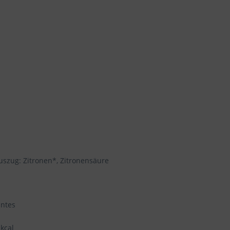
uszug: Zitronen*, Zitronensäure
nntes
 kcal