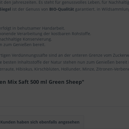
mit den Jahreszeiten. Es steht für genussvolles Leben, für Nachhal
Siegel
ist der Genuss von
BIO-Qualität
garantiert. in Wildsammlun
erfolgt in behutsamer Handarbeit.
schonende Verarbeitung der kostbaren Rohstoffe.
 nachhaltige Konservierung.
un zum Genießen bereit.
rtigen Verdünnungssäfte sind an der unteren Grenze vom Zuckerwer
Die besten Inhaltsstoffe der Natur stehen nun zum Genießen bereit
raute, Hibiskus, Kirschblüten, Hollunder, Minze, Zitronen-Verbene,
en Mix Saft 500 ml Green Sheep"
Kunden haben sich ebenfalls angesehen