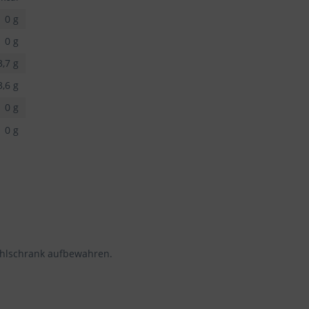
0 g
0 g
3,7 g
3,6 g
0 g
0 g
ühlschrank aufbewahren.