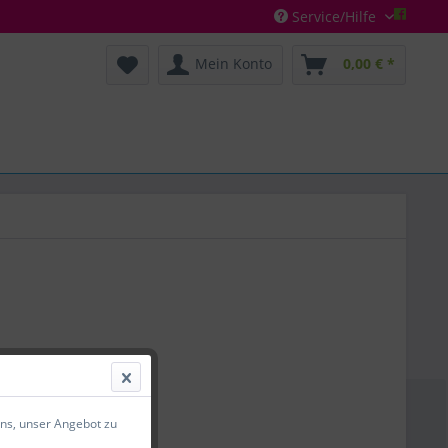
Service/Hilfe
Mein Konto
0,00 € *
 *
liter (0,02 € * / 1 Milliliter)
uns, unser Angebot zu
l. Versandkosten