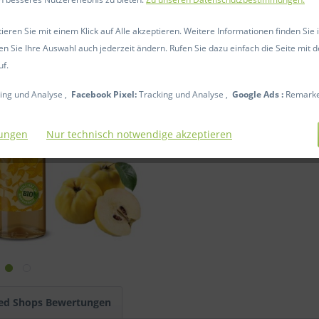
Sofort ver
eren Sie mit einem Klick auf Alle akzeptieren. Weitere Informationen finden Sie 
en Sie Ihre Auswahl auch jederzeit ändern. Rufen Sie dazu einfach die Seite mit d
uf.
Vergleic
ing und Analyse ,
Facebook Pixel:
Tracking und Analyse ,
Google Ads :
Remarke
Artikel-Nr.:
lungen
Nur technisch notwendige akzeptieren
ed Shops Bewertungen