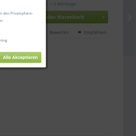
sandfertig, Lieferzeit ca. 1-3 Werktage
in den Privatsphäre-
In den
Warenkorb
er
hen
Merken
Bewerten
Empfehlen
ting
NK10093
Alle Akzeptieren