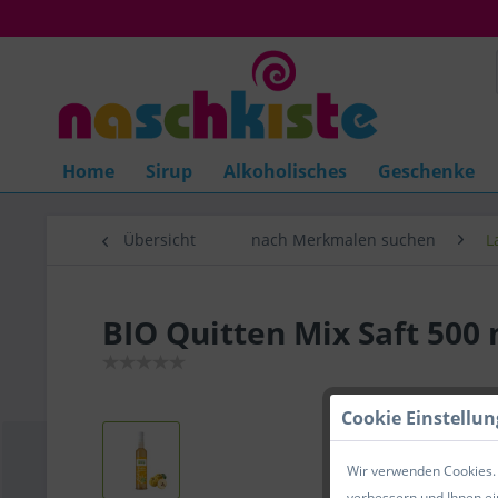
Home
Sirup
Alkoholisches
Geschenke
Übersicht
nach Merkmalen suchen
L
BIO Quitten Mix Saft 500
Cookie Einstellu
Wir verwenden Cookies. 
verbessern und Ihnen ei