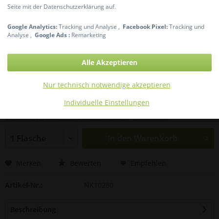
Seite mit der Datenschutzerklärung auf.
Google Analytics:
Tracking und Analyse ,
Facebook Pixel:
Tracking und
Analyse ,
Google Ads :
Remarketing
Alle Akzeptieren
16,90 € *
Nur technisch notwendige akzeptieren
Inhalt:
0.2 Liter
Individuelle Einstellungen
inkl. MwSt.
zzgl. Versandkosten
Sofort versandfertig, Lieferzeit ca. 1-3 Werktage
In den
Warenkorb
Merken
Bewerten
Empfehlen
Artikel-Nr.:
NK10280
Beschreibung