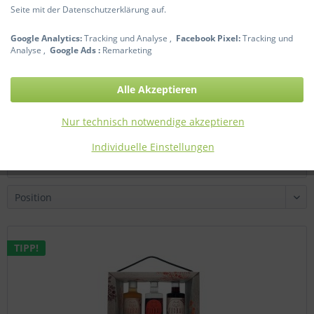
Seite mit der Datenschutzerklärung auf.
Google Analytics:
Tracking und Analyse ,
Facebook Pixel:
Tracking und
Analyse ,
Google Ads :
Remarketing
SauGuata Gin 41% Vol / London Dry + 2 Gläser...
Alle Akzeptieren
73,90 € *
Nur technisch notwendige akzeptieren
Individuelle Einstellungen
Filtern
TIPP!