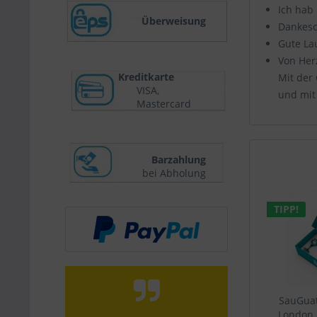
Ich hab 
Überweisung
Dankes
Gute La
Von Her
Kreditkarte
Mit der
VISA,
und mit
Mastercard
Barzahlung
bei Abholung
TIPP!
SauGuat
London D