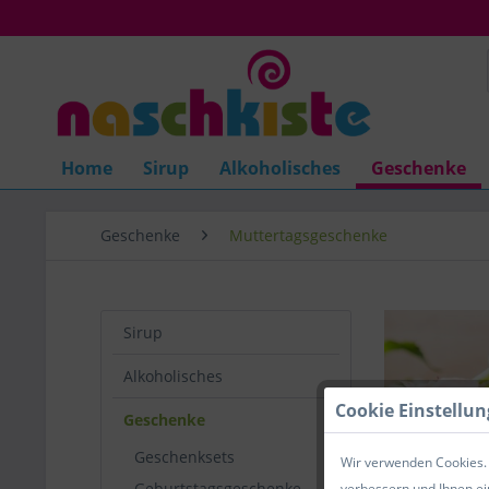
Home
Sirup
Alkoholisches
Geschenke
Geschenke
Muttertagsgeschenke
Sirup
Alkoholisches
Cookie Einstellu
Geschenke
Geschenksets
Wir verwenden Cookies. 
Geburtstagsgeschenke
verbessern und Ihnen ei