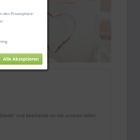
in den Privatsphäre-
er
ting
Alle Akzeptieren
"Danke" und beschenke sie mit unseren tollen