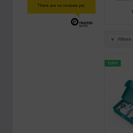
There are no reviews yet.
Filtern
TIPP!