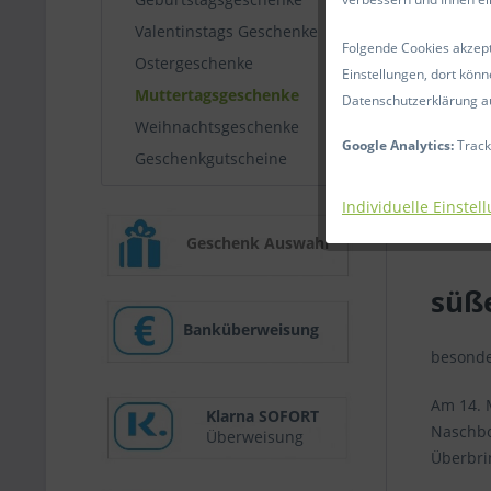
Valentinstags Geschenke
Folgende Cookies akzepti
Ostergeschenke
Einstellungen, dort könn
Muttertagsgeschenke
Datenschutzerklärung a
Weihnachtsgeschenke
Google Analytics:
Track
Geschenkgutscheine
Individuelle Einstel
Geschenk Auswahl
süß
Banküberweisung
besonde
Am 14. 
Klarna SOFORT
Naschb
Überweisung
Überbrin