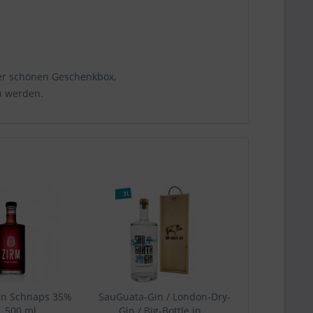
iner schönen Geschenkbox,
u werden.
en Schnaps 35%
SauGuata-Gin / London-Dry-
. 500 ml
Gin / Big-Bottle in...