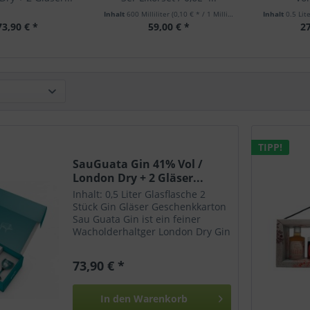
Inhalt
600 Milliliter
(0,10 € * / 1 Milliliter)
Inhalt
0.5 Lit
73,90 € *
59,00 € *
27
TIPP!
SauGuata Gin 41% Vol /
London Dry + 2 Gläser...
Inhalt: 0,5 Liter Glasflasche 2
Stück Gin Gläser Geschenkkarton
Sau Guata Gin ist ein feiner
Wacholderhaltger London Dry Gin
mit einer ausgewogener Zitrus-
note. Edler und erlesener Gin mit
73,90 € *
hervorragenden Essenzen
bringen den vollsten...
In den
Warenkorb