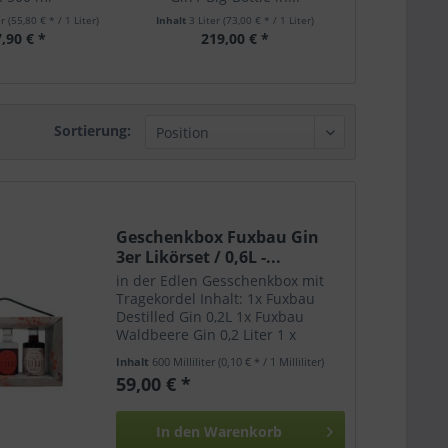
er
(55,80 € * / 1 Liter)
Inhalt
3 Liter
(73,00 € * / 1 Liter)
,90 € *
219,00 € *
Sortierung:
Geschenkbox Fuxbau Gin
3er Likörset / 0,6L -...
in der Edlen Gesschenkbox mit
Tragekordel Inhalt: 1x Fuxbau
Destilled Gin 0,2L 1x Fuxbau
Waldbeere Gin 0,2 Liter 1 x
Vogelbeer Bitter 0,2 l schenke
Inhalt
600 Milliliter
(0,10 € * / 1 Milliliter)
dies Naschbox als: Dankeschön
59,00 € *
Herzlichen Glückwunsch Gute
Laune Von Herzen
Nervennahrung...
In den
Warenkorb