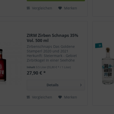
Vergleichen
Merken
ZIRM Zirben Schnaps 35%
Vol. 500 ml
Zirbenschnaps Das Goldene
Stamperl 2020 und 2021
Herkunft: Steiermark - Gebiet
Zirbitkogel In einer Seehöhe
werden die Zierbelkiefer von
Inhalt
0.5 Liter
(55,80 € * / 1 Liter)
1600 bis 1900 Metern per Hand
27,90 € *
geentet und am selben Tag ohne
maschinellen Verfahren...
Details
Vergleichen
Merken