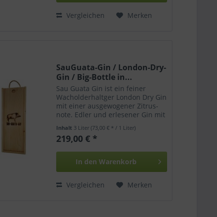
Vergleichen
Merken
SauGuata-Gin / London-Dry-
Gin / Big-Bottle in...
Sau Guata Gin ist ein feiner
Wacholderhaltger London Dry Gin
mit einer ausgewogener Zitrus-
note. Edler und erlesener Gin mit
hervorragenden Essenzen
Inhalt
3 Liter
(73,00 € * / 1 Liter)
bringen den vollsten Genuss an
219,00 € *
heißen Tagen. Dieser wird unter
strengen EU...
In den
Warenkorb
Vergleichen
Merken