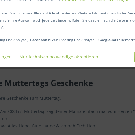
eren Sie mit einem Klick auf Alle akzeptieren. Weitere Informationen finden Sie 
en Sie Ihre Auswahl auch jederzeit ändern. Rufen Sie dazu einfach die Seite mit d
uf.
ing und Analyse ,
Facebook Pixel:
Tracking und Analyse ,
Google Ads :
Remarke
lungen
Nur technisch notwendige akzeptieren
e Muttertags Geschenke
re Geschenke zum Muttertag.
Mai 2023 ist Muttertag, sag deiner Mama einfach mal vom Herzen 
oxen.
ge Alles Liebe, Gute Laune & Ich hab Dich Lieb!