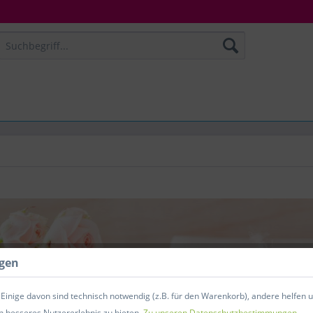
ngen
Einige davon sind technisch notwendig (z.B. für den Warenkorb), andere helfen 
n besseres Nutzererlebnis zu bieten.
Zu unseren Datenschutzbestimmungen.