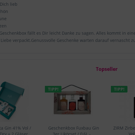
Dich lieb
chön
une
zen
 Geschenkbox fällt es Dir leicht Danke zu sagen. Alles kommt in e
 Liebe verpackt.Genussvolle Geschenke warten darauf vernascht z
Topseller
TIPP!
TIPP!
a Gin 41% Vol /
Geschenkbox Fuxbau Gin
ZIRM Zirb
ry + 2 Gläser...
3er Likörset / 0,6L -...
Vol