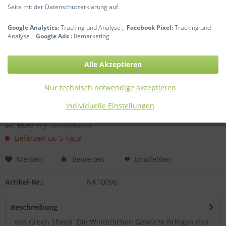
Seite mit der Datenschutzerklärung auf.
Google Analytics:
Tracking und Analyse ,
Facebook Pixel:
Tracking und
Analyse ,
Google Ads :
Remarketing
Alle Akzeptieren
Dieser Artikel steht derzeit nicht zur Verfügung!
Nur technisch notwendige akzeptieren
5,90 € *
Individuelle Einstellungen
Inhalt:
250 Milliliter (0,02 € * / 1 Milliliter)
inkl. MwSt.
zzgl. Versandkosten
Lieferzeit ca. 5 Tage
Merken
Bewerten
Empfehlen
Artikel-Nr.:
NK10096
Beschreibung
von Green Sheep Die Winterlichen Gewürze bringen den